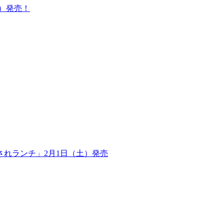
木）発売！
されランチ」2月1日（土）発売